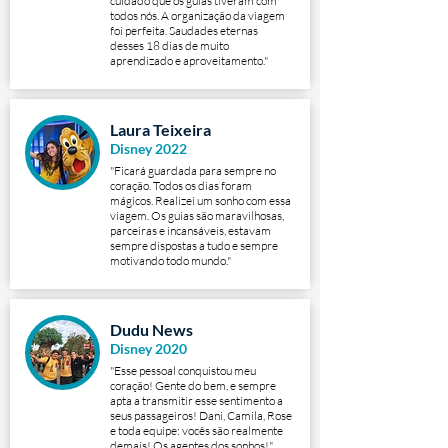
cuidado que os guias tiveram com
todos nós. A organização da viagem
foi perfeita. Saudades eternas
desses 18 dias de muito
aprendizado e aproveitamento."
Laura Teixeira
Disney 2022
"Ficará guardada para sempre no
coração. Todos os dias foram
mágicos. Realizei um sonho com essa
viagem. Os guias são maravilhosas,
parceiras e incansáveis, estavam
sempre dispostas a tudo e sempre
motivando todo mundo."
Dudu News
Disney 2020
"Esse pessoal conquistou meu
coração! Gente do bem, e sempre
apta a transmitir esse sentimento a
seus passageiros! Dani, Camila, Rose
e toda equipe: vocês são realmente
demais! Os agentes dos sonhos!"