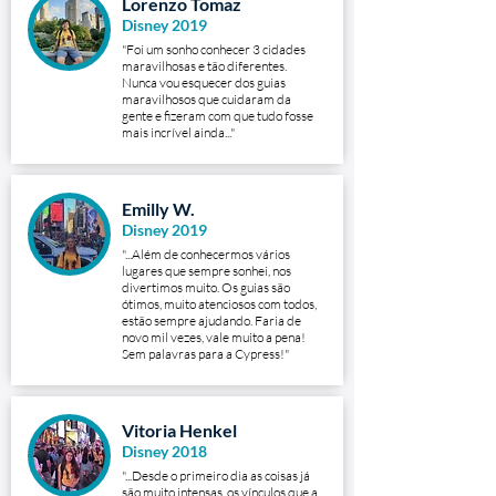
Lorenzo Tomaz
Disney 2019
"Foi um sonho conhecer 3 cidades
maravilhosas e tão diferentes.
Nunca vou esquecer dos guias
maravilhosos que cuidaram da
gente e fizeram com que tudo fosse
mais incrível ainda..."
Emilly W.
Disney 2019
"...Além de conhecermos vários
lugares que sempre sonhei, nos
divertimos muito. Os guias são
ótimos, muito atenciosos com todos,
estão sempre ajudando. Faria de
novo mil vezes, vale muito a pena!
Sem palavras para a Cypress!"
Vitoria Henkel
Disney 2018
"...Desde o primeiro dia as coisas já
são muito intensas, os vínculos que a