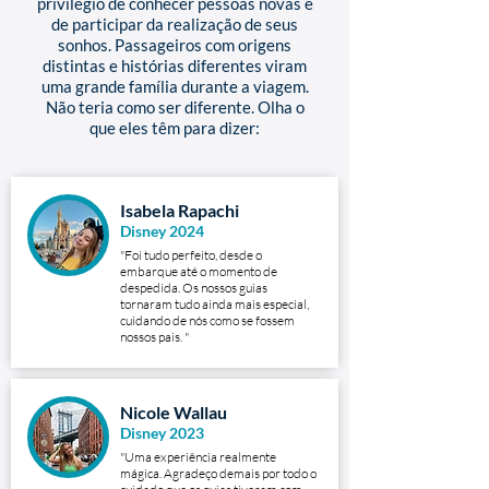
privilégio de conhecer pessoas novas e
de participar da realização de seus
sonhos. Passageiros com origens
distintas e histórias diferentes viram
uma grande família durante a viagem.
Não teria como ser diferente. Olha o
que eles têm para dizer:
Isabela Rapachi
Disney 2024
"Foi tudo perfeito, desde o
embarque até o momento de
despedida. Os nossos guias
tornaram tudo ainda mais especial,
cuidando de nós como se fossem
nossos pais. "
Nicole Wallau
Disney 2023
"Uma experiência realmente
mágica. Agradeço demais por todo o