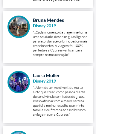
Bruna Mendes
Disney 2019
"...Cada momento da viagem se torna
uma saudade, desde os guias ligando
para acordar até os brinquedos mais
emocionantes. A viagem foi 100%
perfeita e a Cypress vai ficar para
sempre no meu coração."
Laura Muller
Disney 2019
"...Além de ter me divertido muito,
sinto que cresci como pessoa diante
da convivência com todos do grupo.
Posso afirmar com a maior certeza
que foi a melhor escolha que minha
família e eu fizemos ao escolhermos
a viagem com a Cypress."