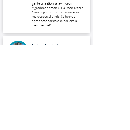
gente cria são maravilhosos.
Agradeço demais à Tia Rose, Dani e
Camila por fazerem essa viagem
mais especial ainda. Só tenho a
agradecer por essa experiência
inesquecível."
Luiza Zuchetto
Disney 2018
"Não existe palavras para descrever
essa viagem, ela é simplesmente
incrível do começo ao fim!
Impossível não lembrar dos
momentos sem sentir saudade de
tudo que vivemos e passamos ao
lado de pessoas que agora
consideramos uma família..."
Tulla Carvalho
Disney 2016
"Simplesmente a melhor viagem de
todas. As pessoas que a gente
conhece lá e os vínculos que a gente